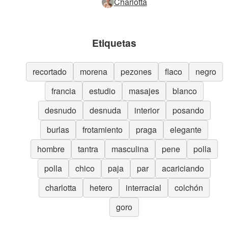
Charlotta
Etiquetas
recortado
morena
pezones
flaco
negro
francia
estudio
masajes
blanco
desnudo
desnuda
interior
posando
burlas
frotamiento
praga
elegante
hombre
tantra
masculina
pene
polla
polla
chico
paja
par
acariciando
charlotta
hetero
interracial
colchón
goro