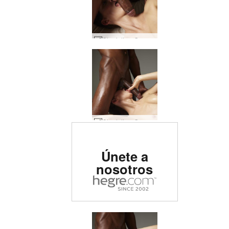
Charlotta y Goro cuidan la gran polla negra #22
Charlotta y Goro cuidan la gran polla negra #26
Clasificado como el sitio
Únete a
erótico número uno del
nosotros
mundo.