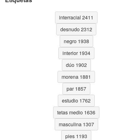
interracial 2411
desnudo 2312
negro 1938
interior 1934
dúo 1902
morena 1881
par 1857
estudio 1762
tetas medio 1636
masculina 1307
pies 1193