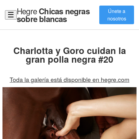
Hegre
Chicas negras
Únete a
☰
sobre blancas
nosotros
Charlotta y Goro cuidan la
gran polla negra #20
Toda la galería está disponible en hegre.com