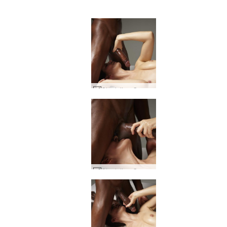
Charlotta y Goro cuidan la gran polla negra #24
Charlotta y Goro cuidan la gran polla negra #31