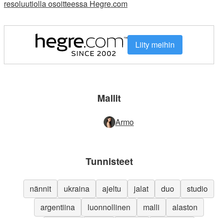
resoluutiolla osoitteessa Hegre.com
Liity meihin
Mallit
Armo
Tunnisteet
nännit
ukraina
ajeltu
jalat
duo
studio
argentiina
luonnollinen
malli
alaston