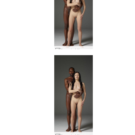
Grace ja Mike makea harmonia #3