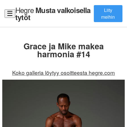
Hegre
Musta valkoisella
Liity
☰
tytöt
meihin
Grace ja Mike makea
harmonia #14
Koko galleria löytyy osoitteesta hegre.com