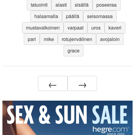
tatuointi
alasti
sisällä
poseeraa
halaamalla
päällä
seisomassa
mustavalkoinen
varpaat
uros
kaveri
pari
mike
rotujenvälinen
avojaloin
grace
←
→