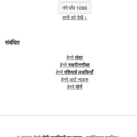
नंगे पाँव 1086
सभी को देखें >
संबंधित
हेग्रे
तंत्र
हेग्रे
स्क्रीनग्रैब्स
हेग्रे
एशियाई लड़कियाँ
हेग्रे आर्ट न्यूड्स
हेग्रे
पोर्न