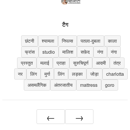
चार्लोटा
टैग
छंटनी
श्यामला
निपल्स
पतला-दुबला
काला
फ्रांस
studio
मालिश
सफ़ेद
नंगा
नंगा
प्रस्तुत
मलाई
प्राहा
सुरुचिपूर्ण
आदमी
तंत्र
नर
लिंग
मुर्गा
लिंग
लड़का
जोड़ा
charlotta
असमलैंगिक
अंतरजातीय
mattress
goro
←
→