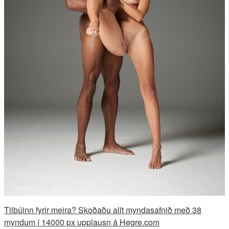
Tilbúinn fyrir meira? Skoðaðu allt myndasafnið með 38
myndum í 14000 px upplausn á Hegre.com