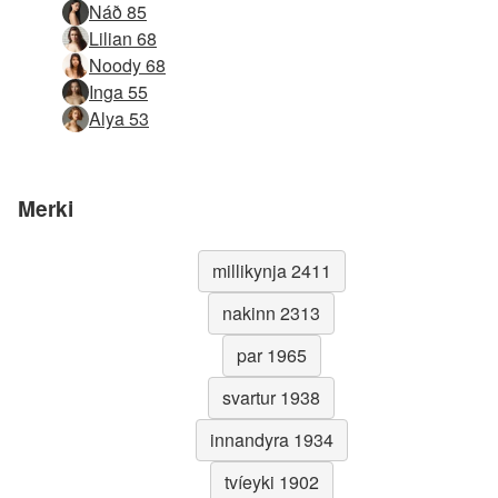
Náð 85
Lilian 68
Noody 68
Inga 55
Alya 53
Merki
millikynja 2411
nakinn 2313
par 1965
svartur 1938
innandyra 1934
tvíeyki 1902