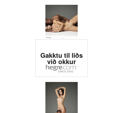
Ariel og Robin nektarpar #31
Ariel og Robin nektarpar #32
Metin #1 erótísk síða í
Gakktu til liðs
heiminum
við okkur