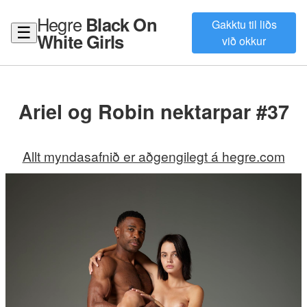
Hegre
Black On
Gakktu til liðs
☰
White Girls
við okkur
Ariel og Robin nektarpar #37
Allt myndasafnið er aðgengilegt á hegre.com