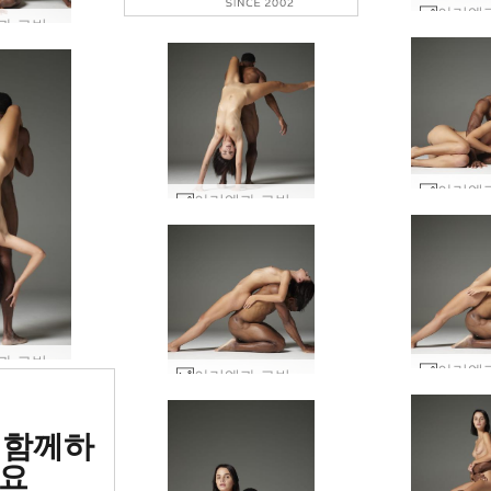
아리엘과 로빈의 알몸 #20
아리엘과 로빈 바디 아트 #10
아리엘과 로빈 바디 아트 #6
아리엘과 로빈의 알몸 #25
위 에로틱
 함께하
 평가됨
요