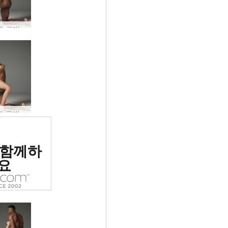
아리엘과 로빈 바디 아트 #21
아리엘과 로빈 바디 아트 #24
위 에로틱
 함께하
 평가됨
요