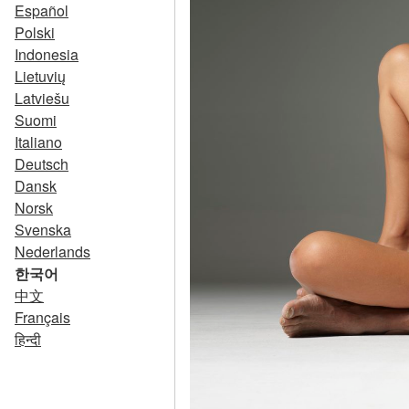
Español
Polski
Indonesia
Lietuvių
Latviešu
Suomi
Italiano
Deutsch
Dansk
Norsk
Svenska
Nederlands
한국어
中文
Français
हिन्दी