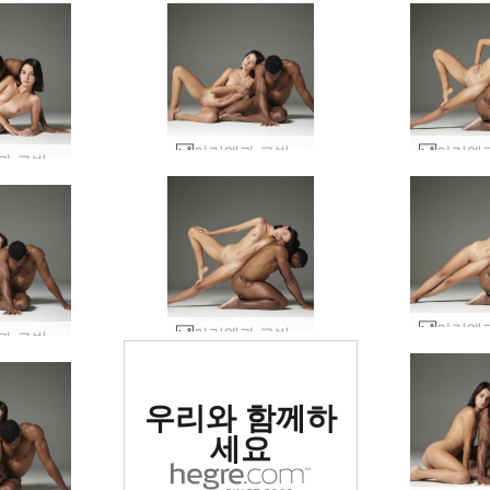
아리엘과 로빈의 알몸 #8
아리엘과 로빈의 알몸 #12
아리엘과 로빈의 알몸 #29
아리엘과 로빈의 알몸 #6
세계 1위 에로틱
우리와 함께하
사이트로 평가됨
세요