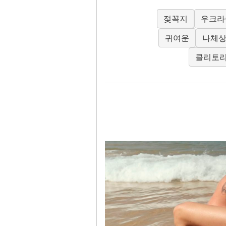
젖꼭지
우크라
귀여운
나체
클리토