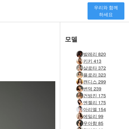
우리와 함께
하세요
모델
발레리 820
키키 413
샬로타 372
플로라 323
캔디스 299
변덕 239
건방진 175
엔젤리 175
아리엘 154
에밀리 99
우아함 85