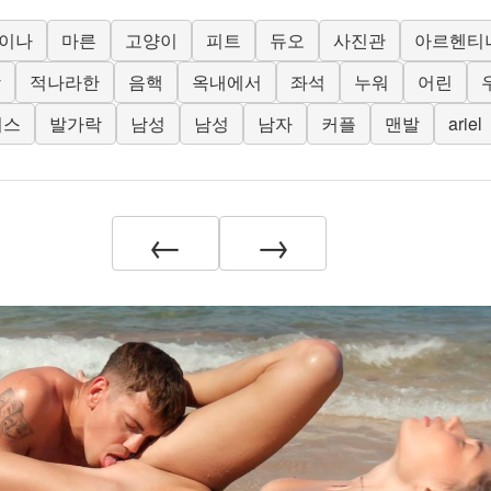
이나
마른
고양이
피트
듀오
사진관
아르헨티
상
적나라한
음핵
옥내에서
좌석
누워
어린
리스
발가락
남성
남성
남자
커플
맨발
ariel
←
→