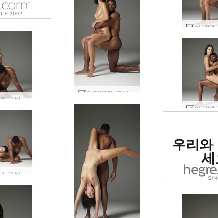
아리엘과 로빈 바디 아트 #20
아리엘과 로빈 바디 아트 #25
세계 1
우리와
사이트로
세
아리엘과 로빈의 알몸 #3