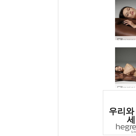
세계 1
우리와
사이트로
세