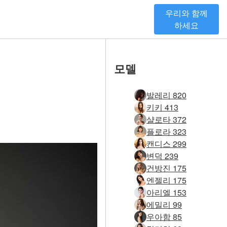
우리와 함께
하세요
모델
발레리 820
키키 413
샬로타 372
플로라 323
캔디스 299
변덕 239
건방진 175
엔젤리 175
아리엘 153
에밀리 99
우아함 85