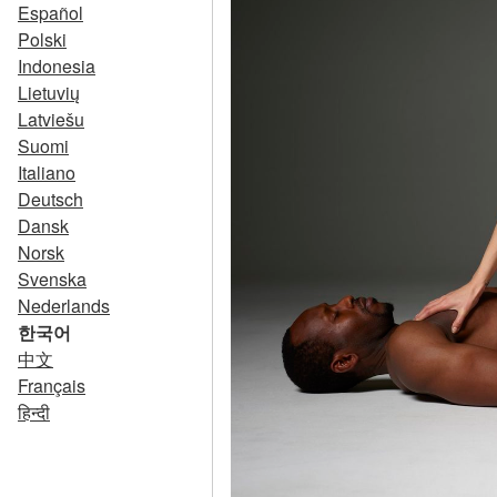
Español
Polski
Indonesia
Lietuvių
Latviešu
Suomi
Italiano
Deutsch
Dansk
Norsk
Svenska
Nederlands
한국어
中文
Français
हिन्दी