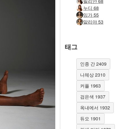
릴리안 68
누디 68
잉가 55
알리야 53
태그
인종 간 2409
나체상 2310
커플 1963
검은색 1937
옥내에서 1932
듀오 1901