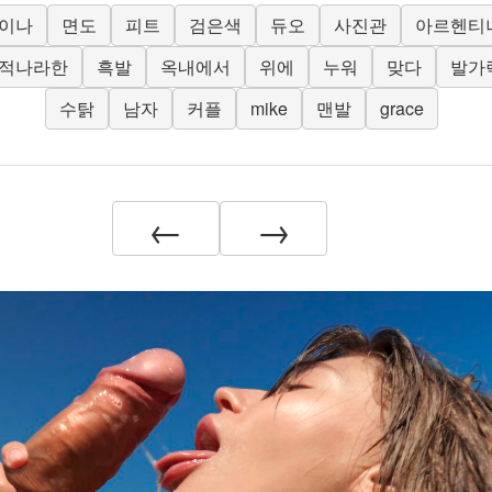
이나
면도
피트
검은색
듀오
사진관
아르헨티
적나라한
흑발
옥내에서
위에
누워
맞다
발가
수탉
남자
커플
mike
맨발
grace
←
→