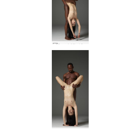
Grace ir Mike kūno formavimas #13