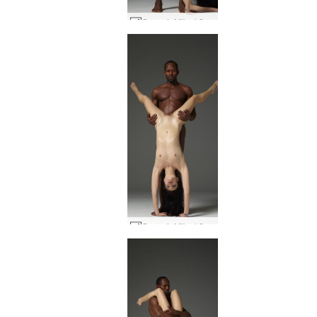
Grace ir Mike kūno formavimas #22
Grace ir Mike kūno formavimas #21