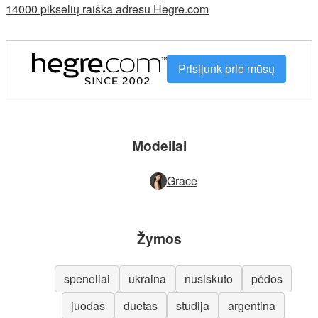
14000 pikselių raiška adresu Hegre.com
Prisijunk prie mūsų
Modeliai
Grace
Žymos
speneliai
ukraina
nusiskuto
pėdos
juodas
duetas
studija
argentina