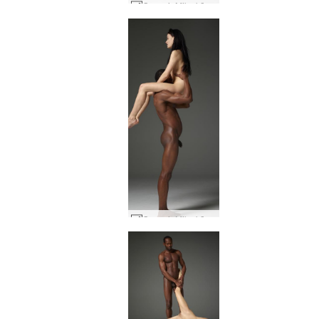
Grace ir Mike kūno formavimas #20
Grace ir Mike kūno formavimas #9