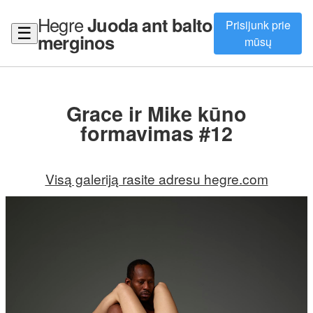
Hegre
Juoda ant balto
Prisijunk prie
☰
merginos
mūsų
Grace ir Mike kūno
formavimas #12
Visą galeriją rasite adresu hegre.com