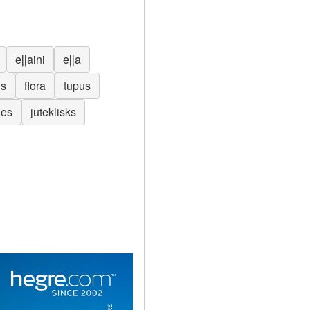
eļļaini
eļļa
us
flora
tupus
ies
juteklisks