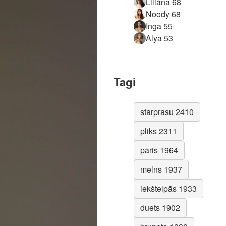
Liliāna 68
Noody 68
Inga 55
Alya 53
Tagi
starprasu 2410
pliks 2311
pāris 1964
melns 1937
iekštelpās 1933
duets 1902