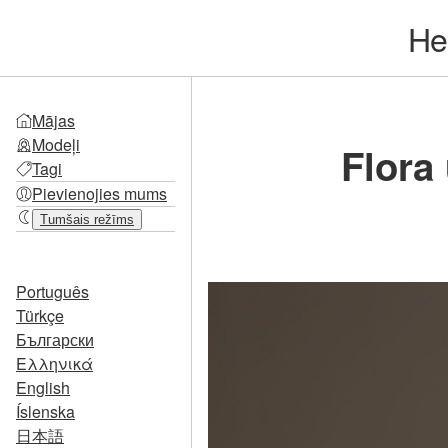
He
Mājas
Modeļi
Flora
Tagi
Pievienojies mums
Tumšais režīms
Português
Türkçe
Български
Ελληνικά
English
Íslenska
日本語