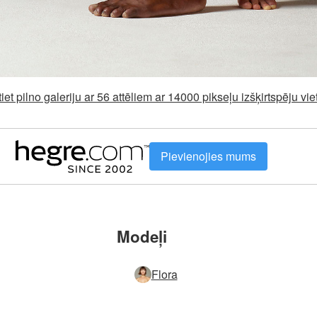
iet pilno galeriju ar 56 attēliem ar 14000 pikseļu izšķirtspēju v
Pievienojies mums
Modeļi
Flora