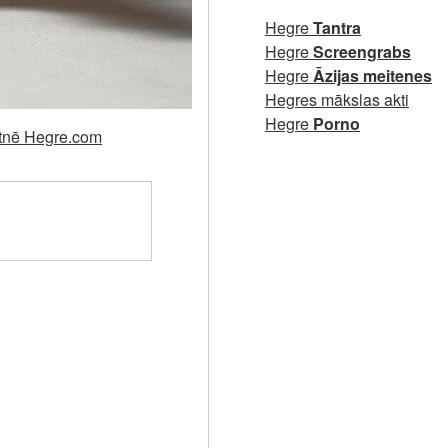
Hegre
Tantra
Hegre
Screengrabs
Hegre
Āzijas meitenes
Hegres mākslas akti
Hegre
Porno
ietnē Hegre.com