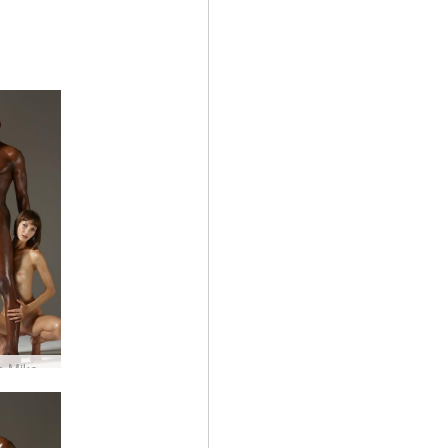
Flora un Mike ciets satvēriens #29