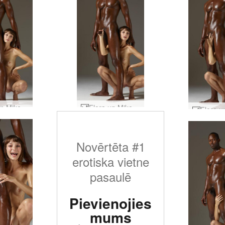
Flora un Mike ciets satvēriens #13
Flora un Mike ciets satvēriens #10
Novērtēta #1
erotiska vietne
pasaulē
Pievienojies
mums