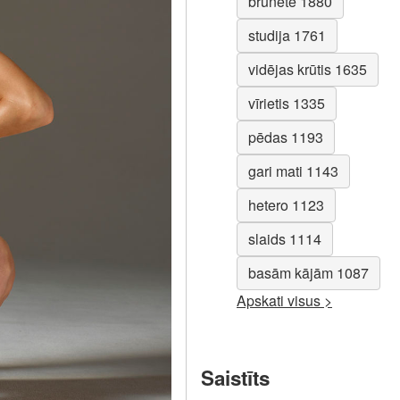
brunete 1880
studija 1761
vidējas krūtis 1635
vīrietis 1335
pēdas 1193
gari mati 1143
hetero 1123
slaids 1114
basām kājām 1087
Apskati visus >
Saistīts