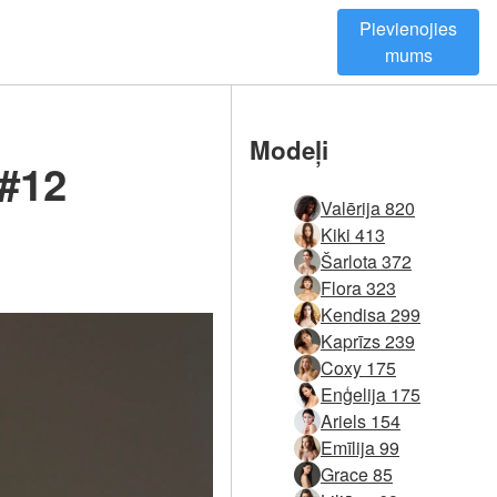
Pievienojies
mums
Modeļi
 #12
Valērija 820
Kiki 413
Šarlota 372
Flora 323
Kendisa 299
Kaprīzs 239
Coxy 175
Enģelija 175
Ariels 154
Emīlija 99
Grace 85