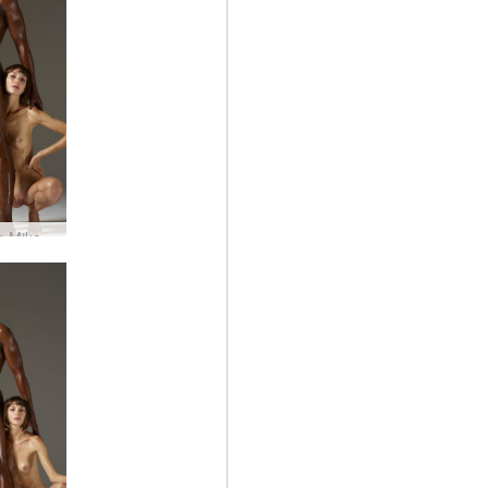
Flora un Mike ciets satvēriens #14