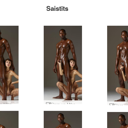
Saistīts
Flora un Mike ciets satvēriens #11
Flora un Mike ciets satvēriens #9