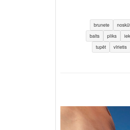
brunete
noskūt
balts
pliks
ie
tupēt
vīrietis