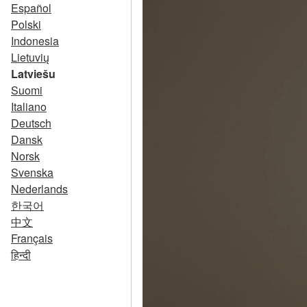
Español
Polski
Indonesia
Lietuvių
Latviešu
Suomi
Italiano
Deutsch
Dansk
Norsk
Svenska
Nederlands
한국어
中文
Français
हिन्दी