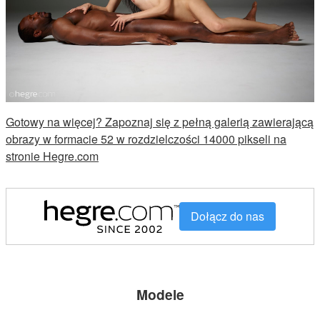
Gotowy na więcej? Zapoznaj się z pełną galerią zawierającą
obrazy w formacie 52 w rozdzielczości 14000 pikseli na
stronie Hegre.com
Dołącz do nas
Modele