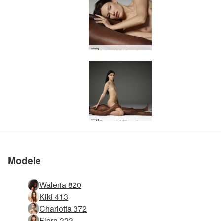
Grace i Mike yin yang #16
Strona erotyczna nr 1 na
Strona erotyczna nr 1 na
Strona erotyczna nr 1 na
Strona erotyczna nr 1 na
Strona erotyczna nr 1 na
Strona erotyczna nr 1 na
Grace i Mike yin yang #23
Grace i Mike słodka harmonia #10
Grace i Mike słodka harmonia #11
Grace i Mike słodka harmonia #14
Grace i Mike słodka harmonia #4
Grace i Mike słodka harmonia #35
Grace i Mike słodka harmonia #42
Grace i Mike słodka harmonia #24
Grace i Mike słodka harmonia #40
Grace i Mike słodka harmonia #39
Grace i Mike słodka harmonia #3
Grace i Mike słodka harmonia #36
Grace i Mike słodka harmonia #30
Grace i Mike słodka harmonia #23
Grace i Mike słodka harmonia #27
Grace i Mike słodka harmonia #38
Grace i Mike słodka harmonia #19
Grace i Mike słodka harmonia #18
Grace i Mike słodka harmonia #6
Grace i Mike słodka harmonia #34
Grace i Mike yin yang #39
Grace i Mike yin yang #15
Grace i Mike yin yang #3
Grace i Mike yin yang #4
Grace i Mike yin yang #17
Grace i Mike yin yang #47
Grace i Mike yin yang #33
Grace i Mike yin yang #20
Grace i Mike yin yang #31
Grace i Mike yin yang #32
Grace i Mike yin yang #27
Grace i Mike yin yang #7
Grace i Mike yin yang #29
Grace i Mike yin yang #43
Grace i Mike yin yang #12
Grace i Mike yin yang #8
Grace i Mike yin yang #9
Dołącz do nas
Dołącz do nas
Dołącz do nas
Dołącz do nas
Dołącz do nas
Dołącz do nas
świecie
świecie
świecie
świecie
świecie
świecie
Modele
Waleria 820
Kiki 413
Charlotta 372
Flora 323