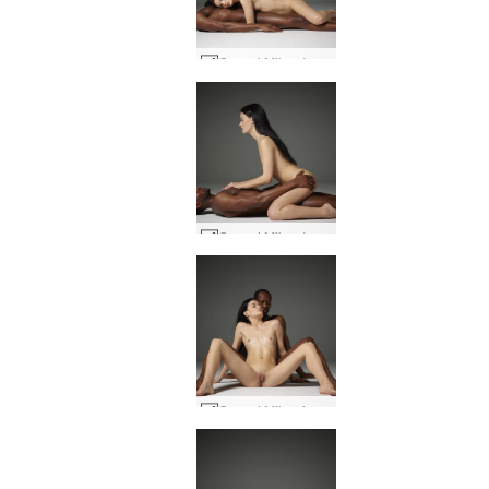
Grace i Mike słodka harmonia #51
Grace i Mike słodka harmonia #46
Grace i Mike yin yang #38