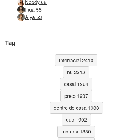
Noody 68
Ingá 55
Alya 53
Tag
interracial 2410
nu 2312
casal 1964
preto 1937
dentro de casa 1933
duo 1902
morena 1880