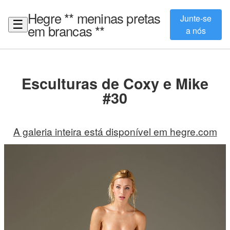
Hegre ** meninas pretas
Junte-se
☰
em brancas **
a nós
Esculturas de Coxy e Mike
#30
A galeria inteira está disponível em hegre.com