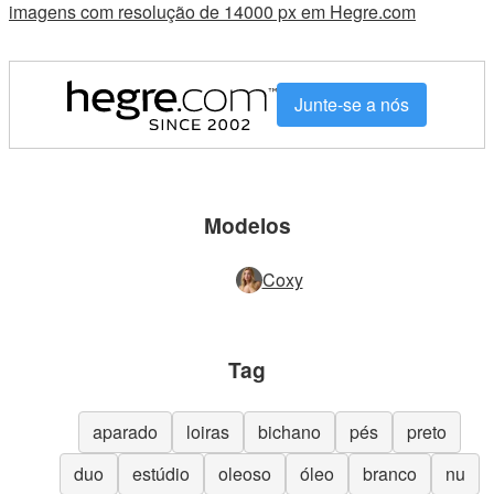
imagens com resolução de 14000 px em Hegre.com
Junte-se a nós
Modelos
Coxy
Tag
aparado
loiras
bichano
pés
preto
duo
estúdio
oleoso
óleo
branco
nu