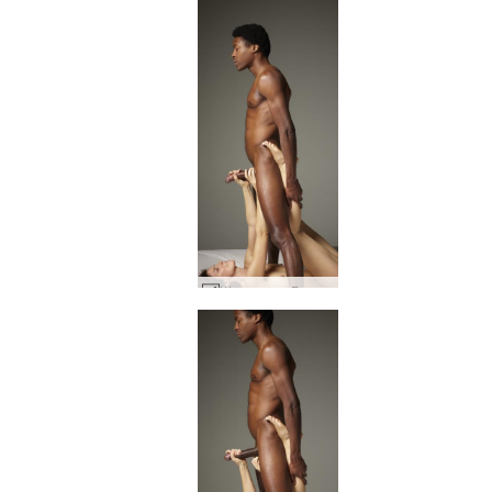
Шарлота и Горо ниско висящи плодове #20