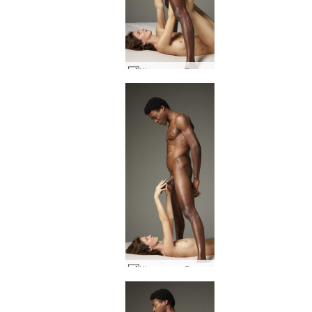
Шарлота и Горо ниско висящи плодове #21
Шарлота и Горо ниско висящи плодове #14