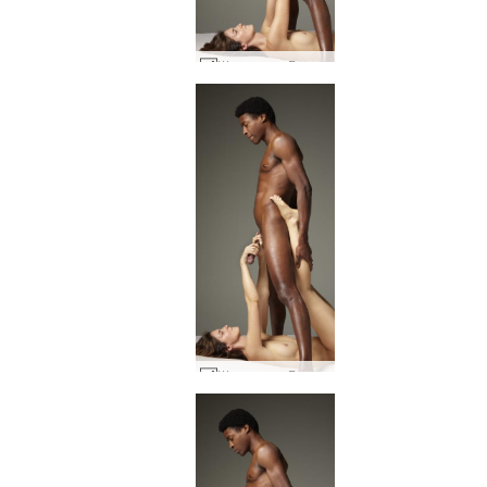
Шарлота и Горо ниско висящи плодове #16
Шарлота и Горо ниско висящи плодове #27