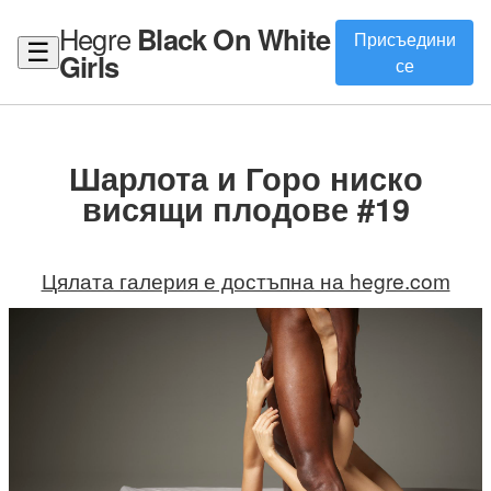
Hegre
Black On White
Присъедини
☰
Girls
се
Шарлота и Горо ниско
висящи плодове #19
Цялата галерия е достъпна на hegre.com