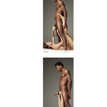
Шарлота и Горо ниско висящи плодове #28