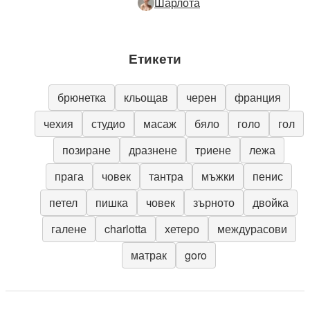
Шарлота
Етикети
брюнетка
кльощав
черен
франция
чехия
студио
масаж
бяло
голо
гол
позиране
дразнене
триене
лежа
прага
човек
тантра
мъжки
пенис
петел
пишка
човек
зърното
двойка
галене
charlotta
хетеро
междурасови
матрак
goro