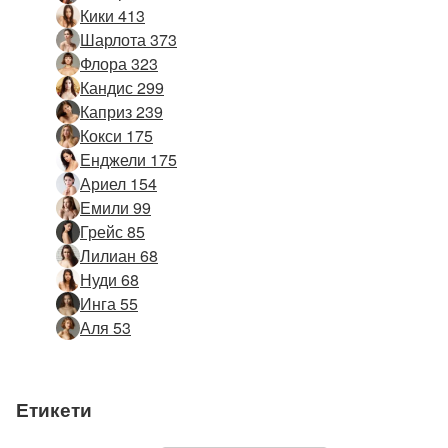
Кики 413
Шарлота 373
Флора 323
Кандис 299
Каприз 239
Кокси 175
Енджели 175
Ариел 154
Емили 99
Грейс 85
Лилиан 68
Нуди 68
Инга 55
Аля 53
Етикети