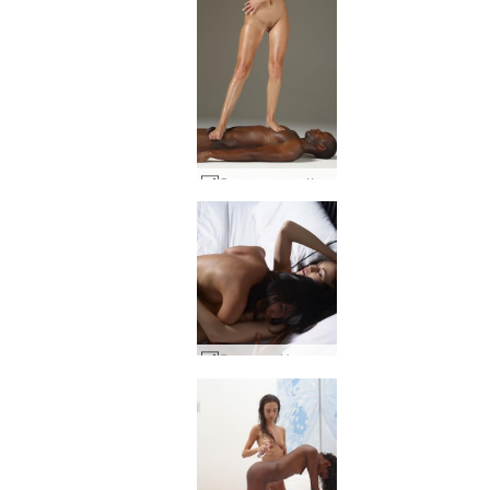
Скулптури на Кокси и Майк #35
Лилиан и Нуди стават интимни #18