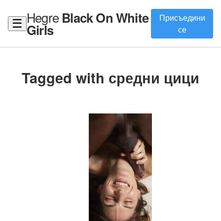
Hegre
Black On White
Присъедини
☰
Girls
се
Tagged with средни цици