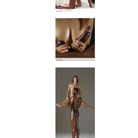
Kiki Valerie интензивен междурасов секс #1
Амая и Горо петел и цици #41