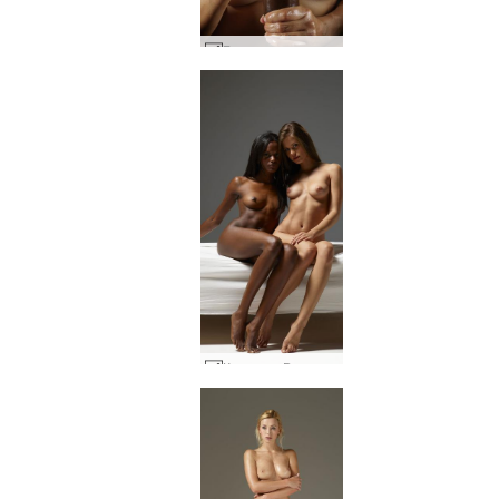
Голям черен петел на Amaya и Goro #32
Каприз и Валери 69 #24