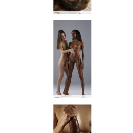
Шарлота и Горо са полудели #1
Кики смазва Валери #44