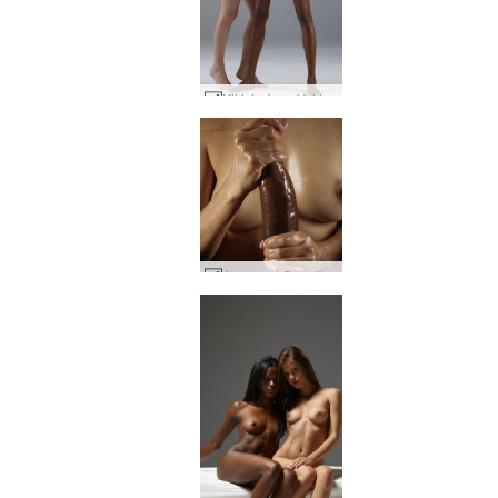
Kiki écrème Valérie #44
Amaya et Goro l'art de la grosse queue noire #32