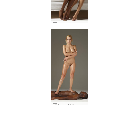
Caprice et Valérie 69 #24
Coxy et Mike sculptures #35