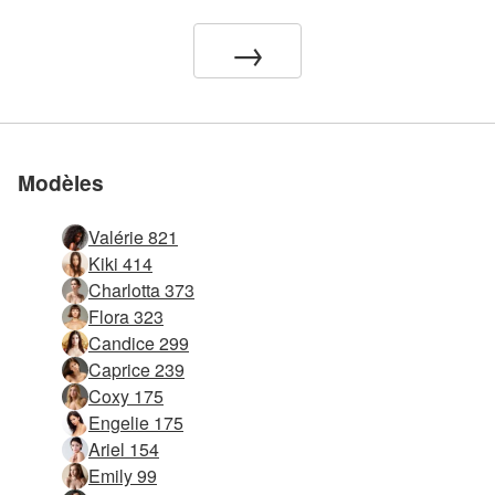
nous
nous
nous
nous
nous
→
Modèles
Valérie 821
Kiki 414
Charlotta 373
Flora 323
Candice 299
Caprice 239
Coxy 175
Engelie 175
Ariel 154
Emily 99