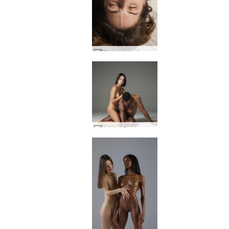
Charlotta et Goro queue folle #1
Ariel et Robin corps nus #1