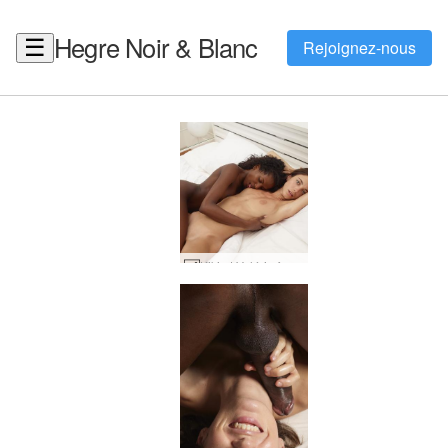
Hegre Noir & Blanc
☰
Rejoignez-nous
Kiki et Valérie force féminine #60