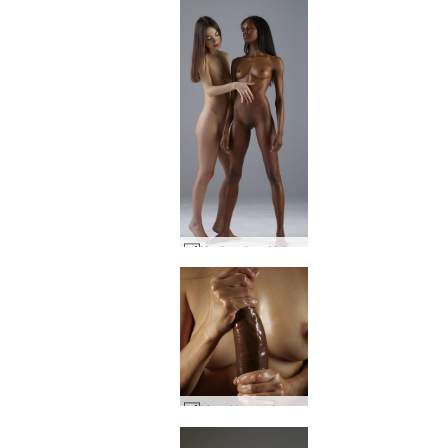
Κική κρέμα Valerie #44
Μεγάλη μαύρη τέχνη κόκορα Amaya και Goro #32