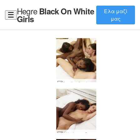
Hegre
Black On White
Ελα μαζί
☰
Girls
μας
Candice Caprice και Valerie σεξ part2 #9
Η Κική και η Βαλερί γυναικεία δύναμη #60