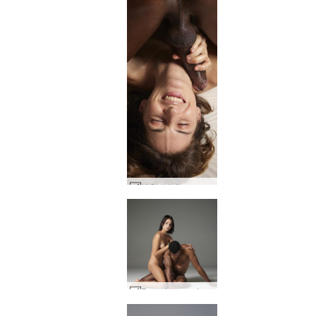
Η Charlotta και ο Goro τρελαίνονται #1
Γυμνά κορμιά Άριελ και Ρόμπιν #1