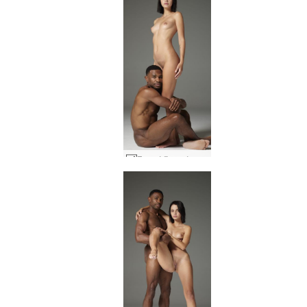
Γυμνό ζευγάρι Άριελ και Ρόμπιν #21