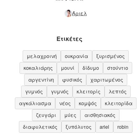
Άριελ
Ετικέτες
μελαχροινή
ουκρανία
ξυρισμένος
κοκαλιάρης
μουνί
δίδυμο
στούντιο
αργεντίνη
φυσικός
χαριτωμένος
γυμνός
γυμνός
κλειτορίς
λεπτός
αγκάλιασμα
νέος
κομψός
κλειτορίδα
ζευγάρι
μύες
αισθησιακός
διαφυλετικός
ξυπόλυτος
ariel
robin