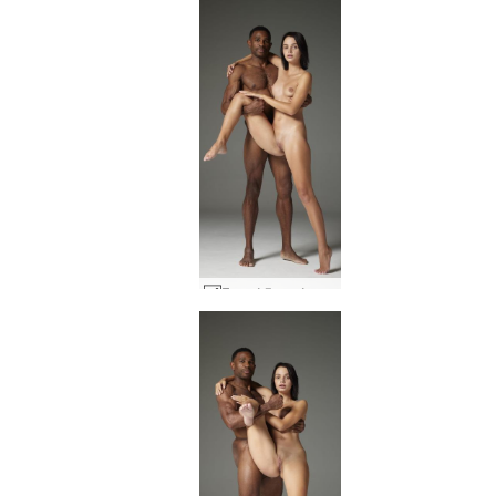
Γυμνό ζευγάρι Άριελ και Ρόμπιν #38