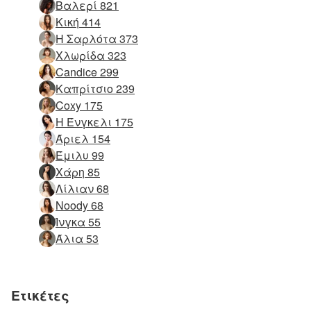
Βαλερί 821
Κική 414
Η Σαρλότα 373
Χλωρίδα 323
Candice 299
Καπρίτσιο 239
Coxy 175
Η Ένγκελι 175
Άριελ 154
Έμιλυ 99
Χάρη 85
Λίλιαν 68
Noody 68
Ίνγκα 55
Άλια 53
Ετικέτες