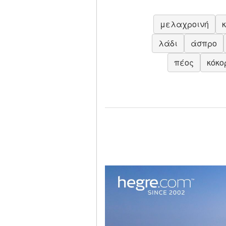
μελαχροινή
λάδι
άσπρο
πέος
κόκο