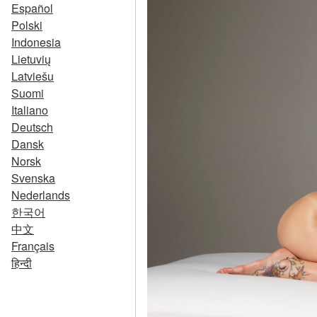
Español
Polski
Indonesia
Lietuvių
Latviešu
Suomi
Italiano
Deutsch
Dansk
Norsk
Svenska
Nederlands
한국어
中文
Français
हिन्दी