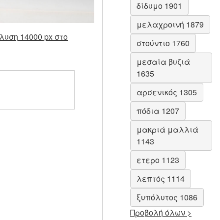
δίδυμο 1901
μελαχροινή 1879
λυση 14000 px στο
στούντιο 1760
μεσαία βυζιά
1635
αρσενικός 1305
πόδια 1207
μακριά μαλλιά
1143
ετερο 1123
λεπτός 1114
ξυπόλυτος 1086
Προβολή όλων >