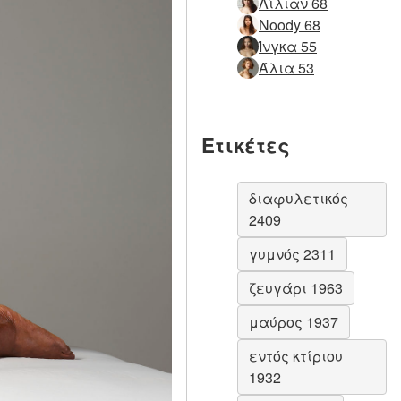
Λίλιαν 68
Noody 68
Ίνγκα 55
Άλια 53
Ετικέτες
διαφυλετικός
2409
γυμνός 2311
ζευγάρι 1963
μαύρος 1937
εντός κτίριου
1932