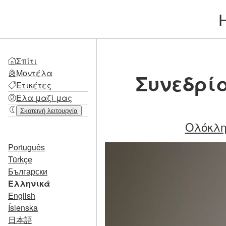
Σπίτι
Μοντέλα
Συνεδρία
Ετικέτες
Ελα μαζί μας
Σκοτεινή λειτουργία
Ολόκλη
Português
Türkçe
Български
Ελληνικά
English
Íslenska
日本語