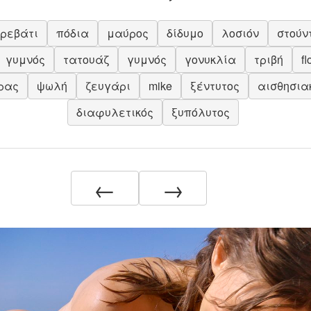
κρεβάτι
πόδια
μαύρος
δίδυμο
λοσιόν
στούν
γυμνός
τατουάζ
γυμνός
γονυκλία
τριβή
fl
ρας
ψωλή
ζευγάρι
mike
ξέντυτος
αισθησια
διαφυλετικός
ξυπόλυτος
←
→