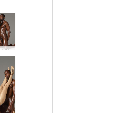
Συνεδρία κρεβατιού Flora και Mike #13