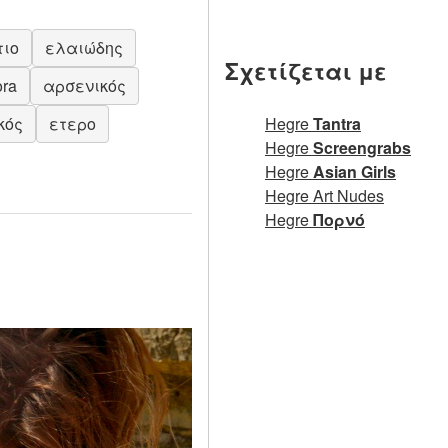
τιο
ελαιώδης
Σχετίζεται με
ora
αρσενικός
κός
ετερο
Hegre
Tantra
Hegre
Screengrabs
Hegre
Asian Girls
Hegre Art Nudes
Hegre
Πορνό