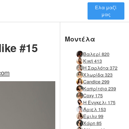
Ελα μαζί
μας
Μοντέλα
ike #15
Βαλερί 820
Κική 413
Η Σαρλότα 372
com
Χλωρίδα 323
Candice 299
Καπρίτσιο 239
Coxy 175
Η Ένγκελι 175
Άριελ 153
Έμιλυ 99
Χάρη 85