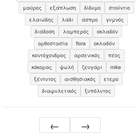
μαύρος
εξάπλωση
δίδυμο
στούντιο
ελαιώδης
λάδι
άσπρο
γυμνός
διάδοση
λαμπερός
οκλαδόν
ορθοστασία
flora
οκλαδόν
κοντόχονδρος
αρσενικός
πέος
κόκορας
ψωλή
ζευγάρι
mike
ξέντυτος
αισθησιακός
ετερο
διαφυλετικός
ξυπόλυτος
←
→