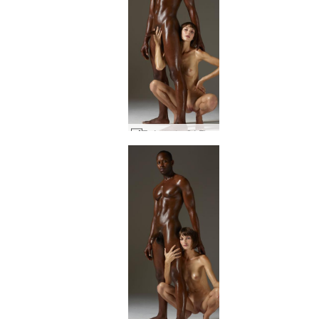
Στέρεη λαβή Flora και Mike #14