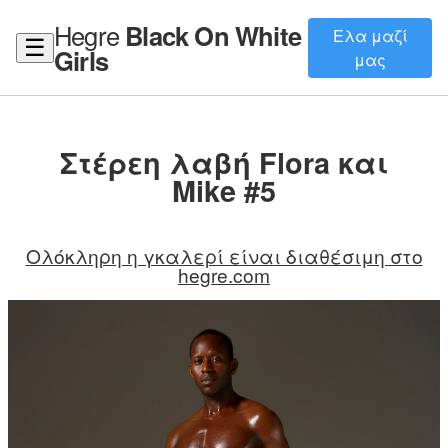
Hegre
Black On White
Ελα μαζί
☰
Girls
μας
Στέρεη λαβή Flora και
Mike #5
Ολόκληρη η γκαλερί είναι διαθέσιμη στο
hegre.com