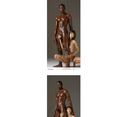
Στέρεη λαβή Flora και Mike #29