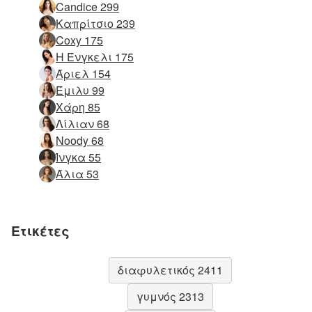
Candice 299
Καπρίτσιο 239
Coxy 175
Η Ένγκελι 175
Άριελ 154
Έμιλυ 99
Χάρη 85
Λίλιαν 68
Noody 68
Ίνγκα 55
Άλια 53
Ετικέτες
διαφυλετικός 2411
γυμνός 2313