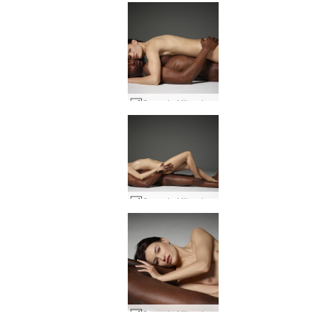
Grace ja Mike yin yang #33
Grace ja Mike yin yang #24
Grace ja Mike yin yang #16