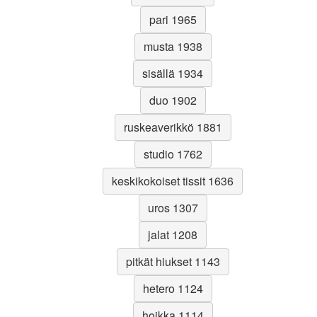
pari 1965
musta 1938
sisällä 1934
duo 1902
ruskeaverikkö 1881
studio 1762
keskikokoiset tissit 1636
uros 1307
jalat 1208
pitkät hiukset 1143
hetero 1124
hoikka 1114