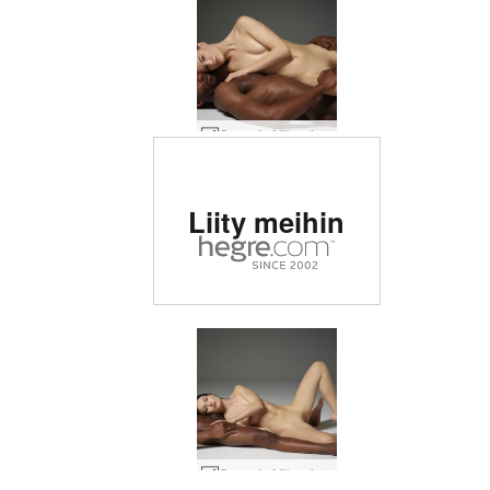
Grace ja Mike yin yang #29
Arvioitu #1 eroottinen
Liity meihin
sivusto maailmassa
Grace ja Mike yin yang #3