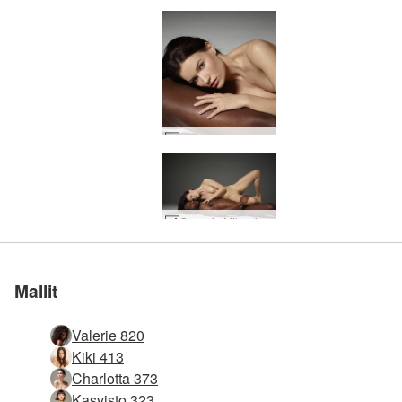
Grace ja Mike yin yang #20
Arvioitu #1 eroottinen
Arvioitu #1 eroottinen
Arvioitu #1 eroottinen
Arvioitu #1 eroottinen
Arvioitu #1 eroottinen
Arvioitu #1 eroottinen
Grace ja Mike yin yang #31
Grace ja Mike yin yang #23
Grace ja Mike yin yang #32
Grace ja Mike yin yang #27
Grace ja Mike yin yang #15
Grace ja Mike yin yang #25
Grace ja Mike yin yang #17
Grace ja Mike yin yang #36
Grace ja Mike yin yang #47
Grace ja Mike yin yang #38
Grace ja Mike yin yang #40
Grace ja Mike yin yang #37
Grace ja Mike yin yang #39
Grace ja Mike yin yang #43
Grace ja Mike makea harmonia #51
Grace ja Mike makea harmonia #50
Grace ja Mike makea harmonia #43
Grace ja Mike makea harmonia #36
Grace ja Mike makea harmonia #40
Grace ja Mike makea harmonia #35
Grace ja Mike makea harmonia #42
Grace ja Mike makea harmonia #46
Grace ja Mike makea harmonia #30
Grace ja Mike makea harmonia #39
Grace ja Mike makea harmonia #34
Grace ja Mike makea harmonia #10
Grace ja Mike makea harmonia #3
Grace ja Mike makea harmonia #38
Grace ja Mike makea harmonia #27
Grace ja Mike kuuma pari #36
Grace ja Mike kuuma pari #18
Grace ja Mike kuuma pari #26
Grace ja Mike kuuma pari #23
Grace ja Mike kuuma pari #28
Grace ja Mike kuuma pari #19
Grace ja Mike kuuma pari #34
Liity meihin
Liity meihin
Liity meihin
Liity meihin
Liity meihin
Liity meihin
sivusto maailmassa
sivusto maailmassa
sivusto maailmassa
sivusto maailmassa
sivusto maailmassa
sivusto maailmassa
Mallit
Valerie 820
Kiki 413
Charlotta 373
Kasvisto 323