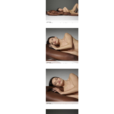
Grace ja Mike yin yang #7
Grace ja Mike yin yang #11
Grace ja Mike yin yang #19