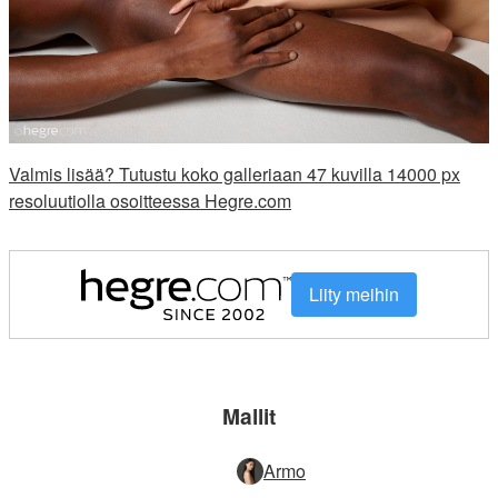
Valmis lisää? Tutustu koko galleriaan 47 kuvilla 14000 px
resoluutiolla osoitteessa Hegre.com
Liity meihin
Mallit
Armo