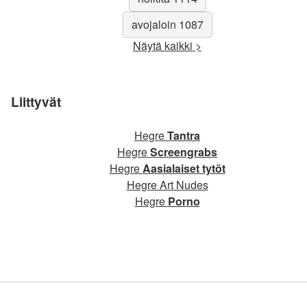
avojaloin 1087
Näytä kaikki >
Liittyvät
Hegre
Tantra
Hegre
Screengrabs
Hegre
Aasialaiset tytöt
Hegre Art Nudes
Hegre
Porno