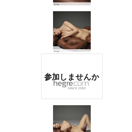
グレースとマイク陰陽 #19
グレースとマイク陰陽 #29
世界でナンバー1の評価
参加しませんか
を受けたエロサイト