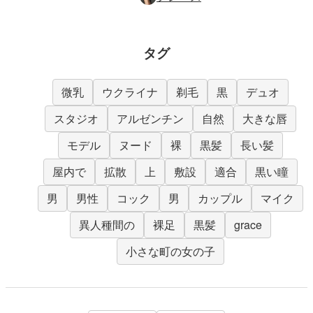
タグ
微乳
ウクライナ
剃毛
黒
デュオ
スタジオ
アルゼンチン
自然
大きな唇
モデル
ヌード
裸
黒髪
長い髪
屋内で
拡散
上
敷設
適合
黒い瞳
男
男性
コック
男
カップル
マイク
異人種間の
裸足
黒髪
grace
小さな町の女の子