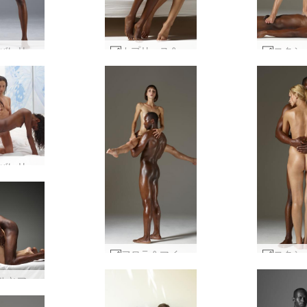
キキがバレリーにクリーミング #44
カプリース＆バレリー ６９ #24
キキ バレリー 強烈な異人種間 #1
フロラ＆マイク セックスロボット #22
アリエルとマイクの性的マッサージ #8