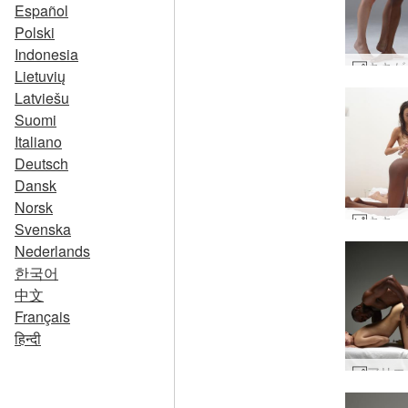
Español
Polski
Indonesia
Lietuvių
Latviešu
Suomi
Italiano
Deutsch
Dansk
Norsk
Svenska
Nederlands
한국어
中文
Français
हिन्दी