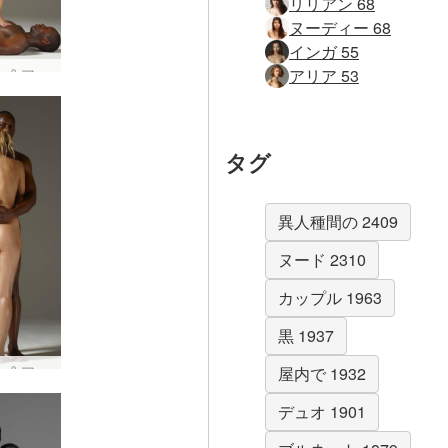
リリアン 68
ヌーディー 68
インガ 55
コクシー＆マイク 彫刻 #35
アリア 53
タグ
異人種間の 2409
ヌード 2310
カップル 1963
黒 1937
コクシー＆マイク 野生的な魅力 #1
屋内で 1932
デュオ 1901