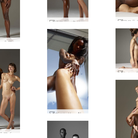
フロラ クリーミング マイク パート１ #30
コクシー＆マイク アダム＆イブ #54
ヴァレリー Alya 撮影 #37
フロラ＆マイク ボディーフィットネス #4