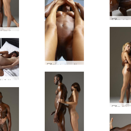
フロラ＆マイク ボディーフィットネス #8
ヴァレリー Alya 撮影 #4
親密になるリリアンとヌーディ #14