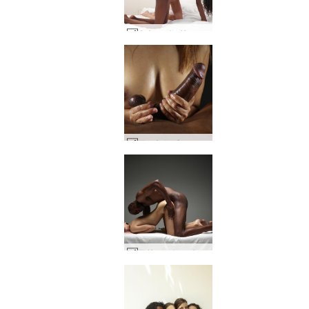
キキ バレリー 強烈な異人種間 #1
アマヤとゴローのチンポとおっぱい #41
アリエルとマイクの性的マッサージ #8