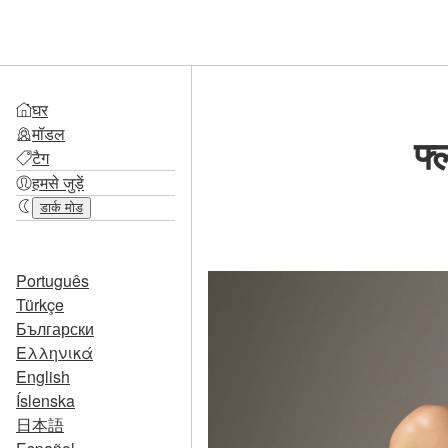
घर
मॉडल
फ्
टैग
हमसे जुड़ें
डार्क मोड
Português
Türkçe
Български
Ελληνικά
English
Íslenska
日本語