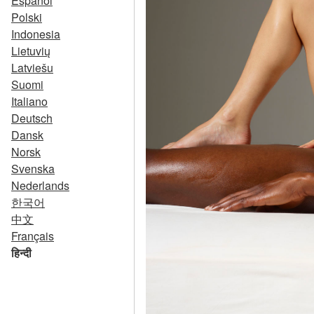
Español
Polski
Indonesia
Lietuvių
Latviešu
Suomi
Italiano
Deutsch
Dansk
Norsk
Svenska
Nederlands
한국어
中文
Français
हिन्दी