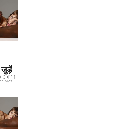
फ्लोरा और माइक बिस्तर सत्र #69
 #1 कामुक
ुड़ें
र्जा दिया
ा