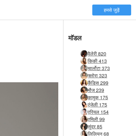
हमसे जुड़ें
मॉडल
वैलेरी 820
किकी 413
चार्लोटा 373
फ्लोरा 323
कैंडिस 299
मौज 239
कामुक 175
एंजेली 175
एरियल 154
एमिली 99
सुंदर 85
लिलियन 68