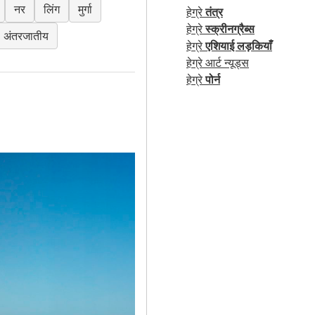
नर
लिंग
मुर्गा
हेग्रे
तंत्र
हेग्रे
स्क्रीनग्रैब्स
अंतरजातीय
हेग्रे
एशियाई लड़कियाँ
हेग्रे आर्ट न्यूड्स
हेग्रे
पोर्न