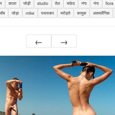
ैर
काला
जोड़ी
studio
तेल
सफ़ेद
नंगा
नंगा
flora
डजॉब
जोड़ा
mike
पथपाकर
मरोड़ते
कामुक
असमलैंगिक
←
→