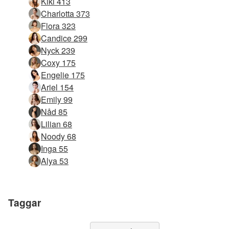
Kiki 413
Charlotta 373
Flora 323
Candice 299
Nyck 239
Coxy 175
Engelie 175
Ariel 154
Emily 99
Nåd 85
Lilian 68
Noody 68
Inga 55
Alya 53
Taggar