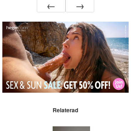
←
→
Relaterad