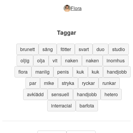
Flora
Taggar
brunett
säng
fötter
svart
duo
studio
oljig
olja
vit
naken
naken
inomhus
flora
manlig
penis
kuk
kuk
handjobb
par
mike
stryka
ryckar
runkar
avklädd
sensuell
handjobb
hetero
interracial
barfota