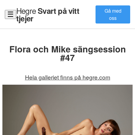
Hegre
Svart på vitt
Gå med
☰
tjejer
oss
Flora och Mike sängsession
#47
Hela galleriet finns på hegre.com