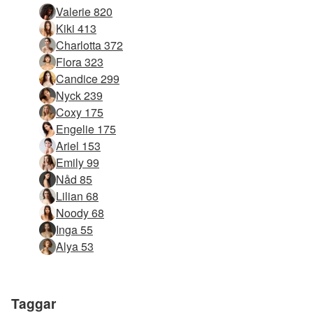
Valerie 820
Kiki 413
Charlotta 372
Flora 323
Candice 299
Nyck 239
Coxy 175
Engelie 175
Ariel 153
Emily 99
Nåd 85
Lilian 68
Noody 68
Inga 55
Alya 53
Taggar