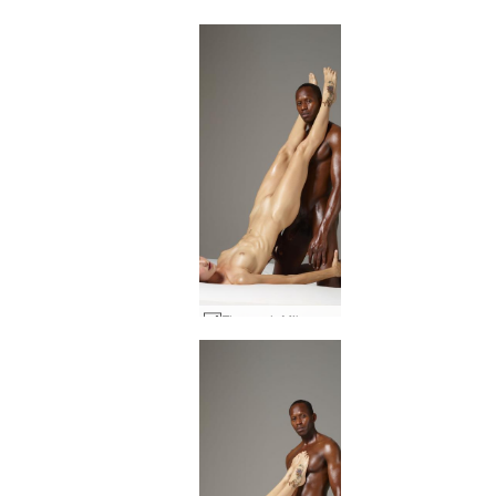
Flora och Mike sängsession #29