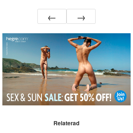
←
→
Relaterad