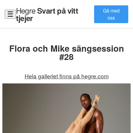
Hegre
Svart på vitt
Gå med
☰
tjejer
oss
Flora och Mike sängsession
#28
Hela galleriet finns på hegre.com