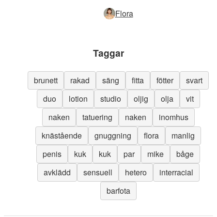
Flora
Taggar
brunett
rakad
säng
fitta
fötter
svart
duo
lotion
studio
oljig
olja
vit
naken
tatuering
naken
inomhus
knästående
gnuggning
flora
manlig
penis
kuk
kuk
par
mike
båge
avklädd
sensuell
hetero
interracial
barfota