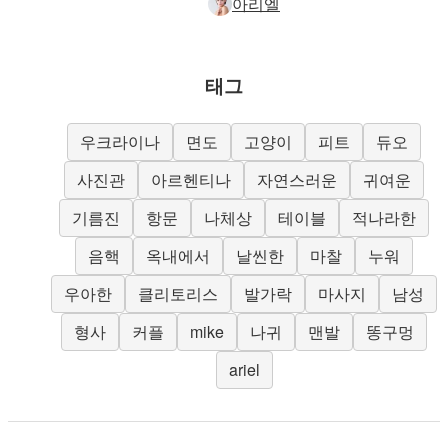
아리엘
태그
우크라이나
면도
고양이
피트
듀오
사진관
아르헨티나
자연스러운
귀여운
기름진
항문
나체상
테이블
적나라한
음핵
옥내에서
날씬한
마찰
누워
우아한
클리토리스
발가락
마사지
남성
형사
커플
mike
나귀
맨발
똥구멍
ariel