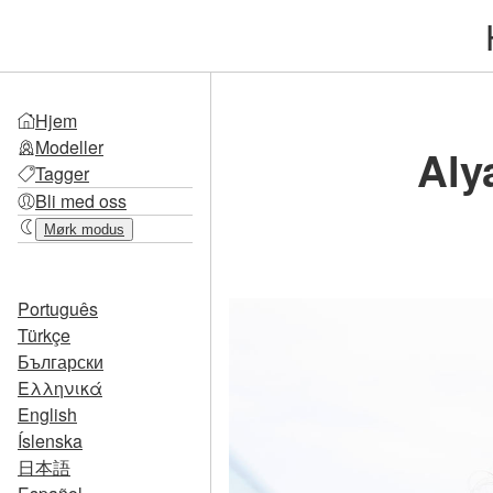
Hjem
Modeller
Aly
Tagger
Bli med oss
Mørk modus
Português
Türkçe
Български
Ελληνικά
English
Íslenska
日本語