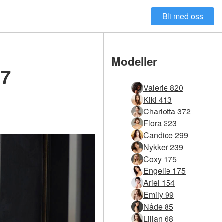
Bli med oss
Modeller
17
Valerie 820
Kiki 413
Charlotta 372
Flora 323
Candice 299
Nykker 239
Coxy 175
Engelie 175
Ariel 154
Emily 99
Nåde 85
Lilian 68