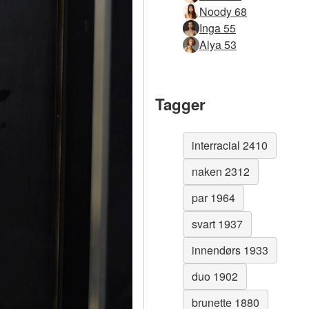
Noody 68
Inga 55
Alya 53
Tagger
interracial 2410
naken 2312
par 1964
svart 1937
innendørs 1933
duo 1902
brunette 1880