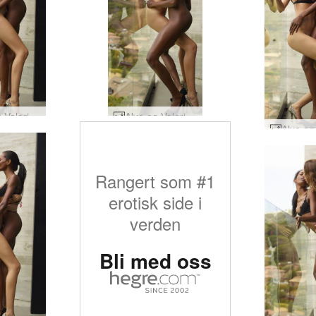
Alya og Valerie attraksjon #6
Alya og Valerie attraksjon #25
Rangert som #1
erotisk side i
verden
Bli med oss