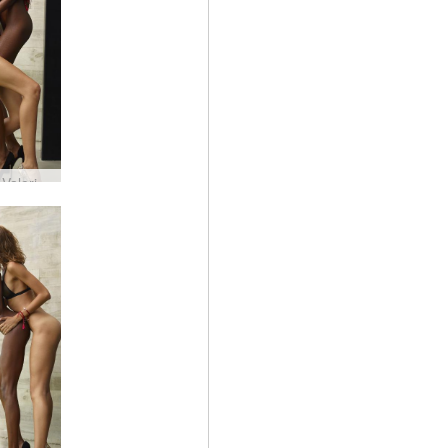
Alya og Valerie attraksjon #10