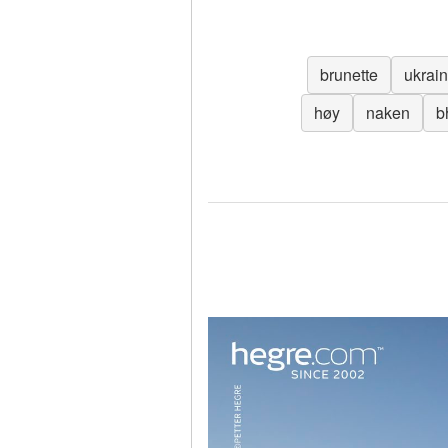
brunette
ukrai
høy
naken
b