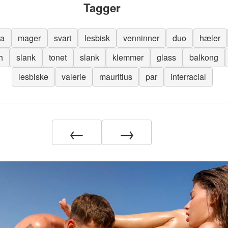
Tagger
na
mager
svart
lesbisk
venninner
duo
hæler
h
slank
tonet
slank
klemmer
glass
balkong
lesbiske
valerie
mauritius
par
interracial
←
→