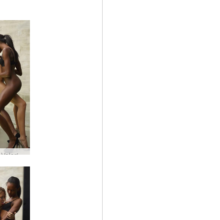
Alya og Valerie attraksjon #23