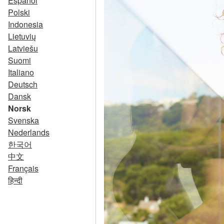
Español
Polski
Indonesia
Lietuvių
Latviešu
Suomi
Italiano
Deutsch
Dansk
Norsk
Svenska
Nederlands
한국어
中文
Français
हिन्दी