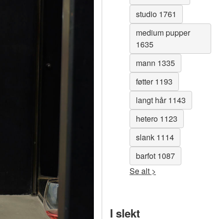
studio 1761
medium pupper
1635
mann 1335
føtter 1193
langt hår 1143
hetero 1123
slank 1114
barfot 1087
Se alt >
I slekt