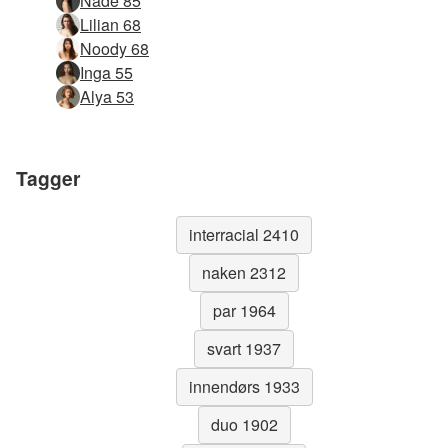
Nåde 85
Lilian 68
Noody 68
Inga 55
Alya 53
Tagger
interracial 2410
naken 2312
par 1964
svart 1937
innendørs 1933
duo 1902