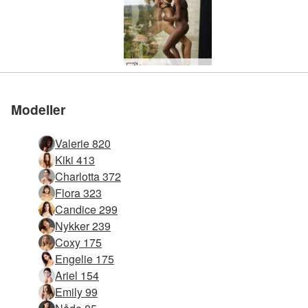
Alya og Valerie attraksjon #25
Valerie Fotografert av Alya #32
Valerie Fotografert av Alya #46
Valerie Fotografert av Alya #5
Valerie Fotografert av Alya #80
Valerie Fotografert av Alya #82
Valerie Fotografert av Alya #86
Valerie Fotografert av Alya #20
Valerie Fotografert av Alya #10
Valerie Fotografert av Alya #44
Valerie Fotografert av Alya #42
Valerie Fotografert av Alya #8
Valerie Fotografert av Alya #54
Valerie Fotografert av Alya #94
Valerie Fotografert av Alya #18
Valerie Fotografert av Alya #109
Valerie Fotografert av Alya #62
Valerie Fotografert av Alya #101
Valerie Fotografert av Alya #97
Valerie Fotografert av Alya #21
Valerie Fotografert av Alya #113
Valerie Fotografert av Alya #65
Valerie Fotografert av Alya #100
Valerie Fotografert av Alya #61
Valerie Fotografert av Alya #12
Valerie Fotografert av Alya #33
Valerie Fotografert av Alya #69
Valerie Fotografert av Alya #25
Valerie Fotografert av Alya #28
Valerie Fotografert av Alya #88
Valerie Fotografert av Alya #24
Valerie Fotografert av Alya #112
Valerie Fotografert av Alya #116
Valerie Fotografert av Alya #68
Valerie Fotografert av Alya #52
Valerie Fotografert av Alya #108
Valerie Fotografert av Alya #48
Alya og Valerie attraksjon #92
Alya og Valerie attraksjon #106
Alya og Valerie attraksjon #45
Alya og Valerie attraksjon #96
Alya og Valerie attraksjon #54
Alya og Valerie attraksjon #42
Alya og Valerie attraksjon #73
Alya og Valerie attraksjon #78
Alya og Valerie attraksjon #46
Alya og Valerie attraksjon #14
Alya og Valerie attraksjon #105
Alya og Valerie attraksjon #10
Alya og Valerie attraksjon #89
Alya og Valerie attraksjon #98
Alya og Valerie attraksjon #104
Alya og Valerie attraksjon #102
Alya og Valerie attraksjon #17
Alya og Valerie attraksjon #53
Alya og Valerie attraksjon #50
Alya og Valerie attraksjon #49
Alya og Valerie attraksjon #26
Alya og Valerie attraksjon #56
Alya og Valerie attraksjon #84
Alya og Valerie attraksjon #60
Alya og Valerie attraksjon #13
Alya og Valerie attraksjon #110
Alya og Valerie attraksjon #61
Alya og Valerie attraksjon #37
Alya og Valerie attraksjon #57
Alya og Valerie attraksjon #77
Alya og Valerie attraksjon #69
Alya og Valerie attraksjon #5
Alya og Valerie attraksjon #81
Alya og Valerie attraksjon #40
Alya og Valerie attraksjon #112
Alya og Valerie attraksjon #97
Alya og Valerie attraksjon #72
Alya og Valerie attraksjon #100
Alya og Valerie attraksjon #93
Alya og Valerie attraksjon #80
Alya og Valerie attraksjon #108
Alya og Valerie attraksjon #101
Alya og Valerie attraksjon #48
Alya og Valerie attraksjon #88
Alya og Valerie attraksjon #44
Alya og Valerie attraksjon #76
Alya og Valerie attraksjon #52
Alya og Valerie attraksjon #64
Alya og Valerie attraksjon #68
Modeller
Valerie 820
Kiki 413
Charlotta 372
Flora 323
Candice 299
Nykker 239
Coxy 175
Engelie 175
Ariel 154
Emily 99