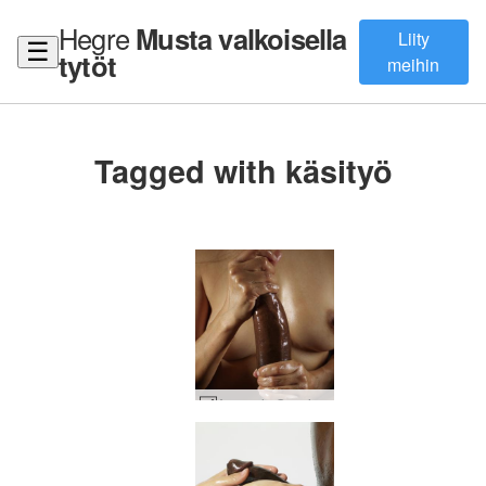
Hegre
Musta valkoisella
Liity
☰
tytöt
meihin
Tagged with käsityö
Amaya ja Goro iso musta kukko taidetta #32