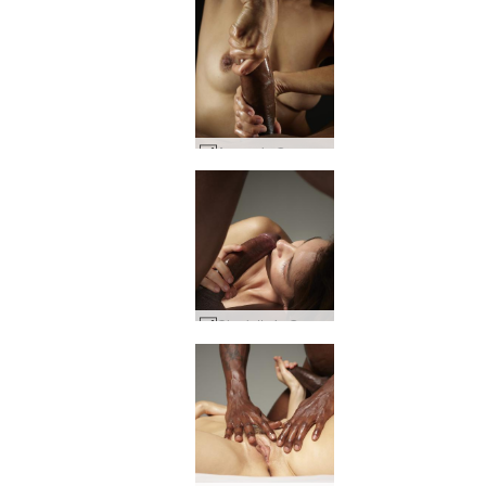
Amaya ja Goro peniksen laajennushoito #33
Charlotta ja Goro iso kalu energiaa #37