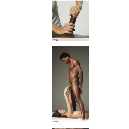
Lingamin palvonta #33
Charlotta ja Goro matalalla roikkuvat hedelmät #14