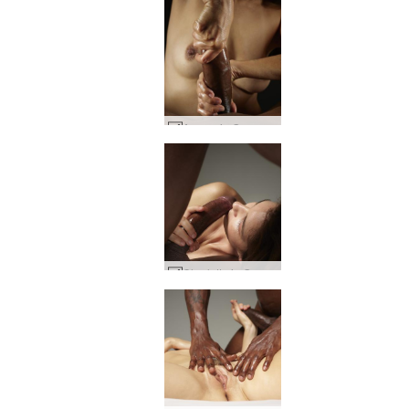
Amaya ja Goro peniksen laajennushoito #33
Charlotta ja Goro iso kalu energiaa #37