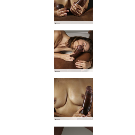
Amaya ja Goro kukko ja tissit #41
Charlotta ja Goro penis intohimo #8
Amaya ja Goro kukon ohjaus #9