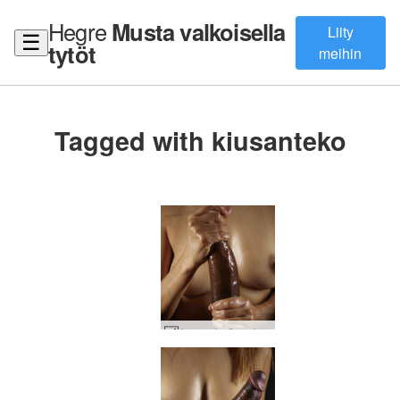
Hegre
Musta valkoisella
Liity
☰
tytöt
meihin
Tagged with kiusanteko
Amaya ja Goro iso musta kukko taidetta #32