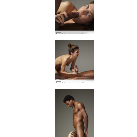
Charlotta ja Goro iso kalu energiaa #2
Charlotta ja Goro ensimmäinen kosketus #43