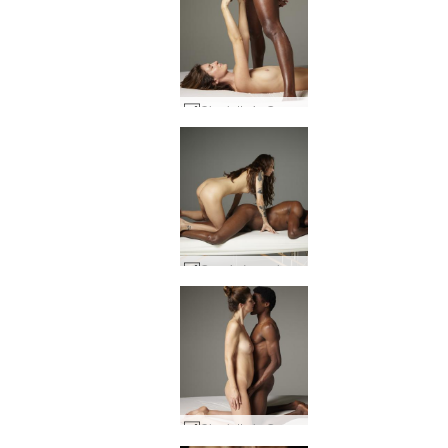
Charlotta ja Goro matalalla roikkuvat hedelmät #14
Goro ja Inga alastonhieroja #26
Charlotta ja Goro ensimmäinen kosketus #5