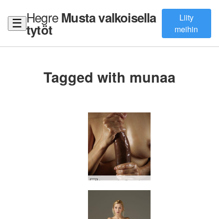
Hegre
Musta valkoisella
Liity
☰
tytöt
meihin
Tagged with munaa
Amaya ja Goro iso musta kukko taidetta #32