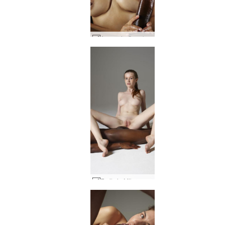
Amaya ja Goro kukon ohjaus #9
Emily ja Mike vartalosta kehoon #20