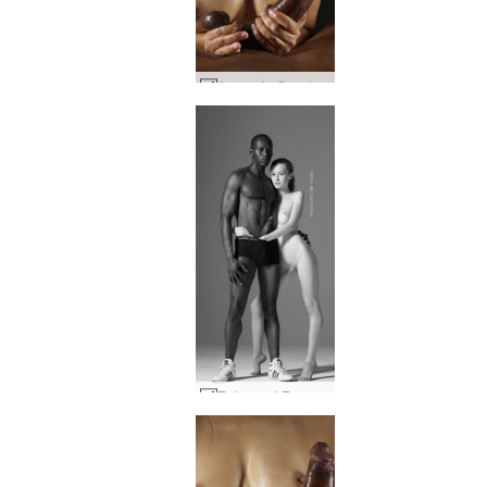
Amaya ja Goro kukko ja tissit #41
Enhanced Encounter #15