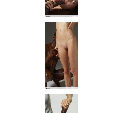
Charlotta ja Goro iso kalu energiaa #2
Mike kermaa Floraa #24