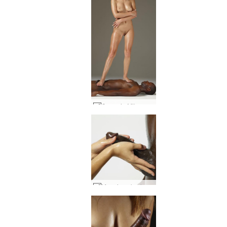
Coxyn ja Miken veistoksia #35
Maaginen kosketus #36