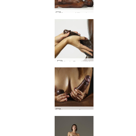
Coxy og Mike skúlptúrar #35
Magic Touch #36
Amaya og Goro hani og brjóst #41