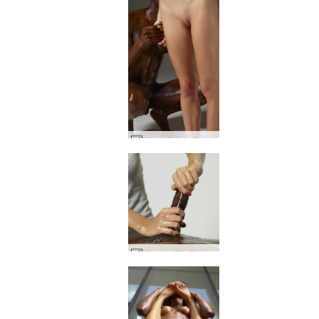
Mike að kremja Flora #24
Lingam tilbeiðslu #33