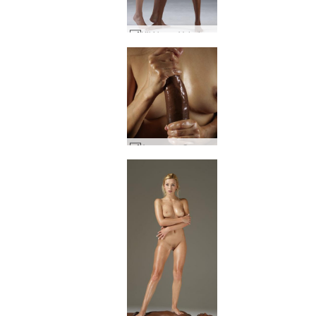
Kiki krem Valerie #44
Amaya og Goro stór svartur hani list #32