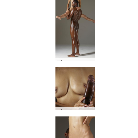
Flora og Mike sexrobats #22
Amaya og Goro hanastýring #9