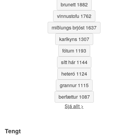
brunett 1882
vinnustofu 1762
miðlungs brjóst 1637
karlkyns 1307
fótum 1193
sítt hár 1144
heteró 1124
grannur 1115
berfættur 1087
Sjá allt >
Tengt