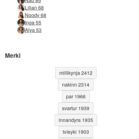
Náð 85
Lilian 68
Noody 68
Inga 55
Alya 53
Merki
millikynja 2412
nakinn 2314
par 1966
svartur 1939
innandyra 1935
tvíeyki 1903