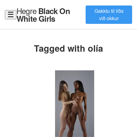
Hegre
Black On
Gakktu til liðs
☰
White Girls
við okkur
Tagged with olía