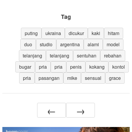
Tag
puting
ukraina
dicukur
kaki
hitam
duo
studio
argentina
alami
model
telanjang
telanjang
sentuhan
rebahan
bugar
pria
pria
penis
kokang
kontol
pria
pasangan
mike
sensual
grace
←
→