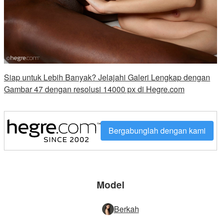
Siap untuk Lebih Banyak? Jelajahi Galeri Lengkap dengan
Gambar 47 dengan resolusi 14000 px di Hegre.com
Bergabunglah dengan kami
Model
Berkah