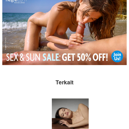
Terkait