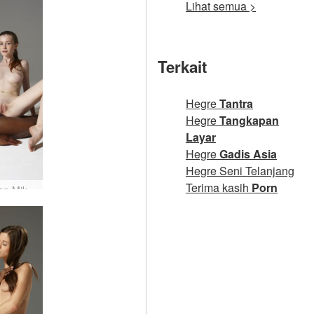
Lihat semua >
Terkait
Hegre
Tantra
Hegre
Tangkapan
Layar
Hegre
Gadis Asia
Hegre Seni Telanjang
Terima kasih
Porn
Emily dan Mike saling berhadapan #20