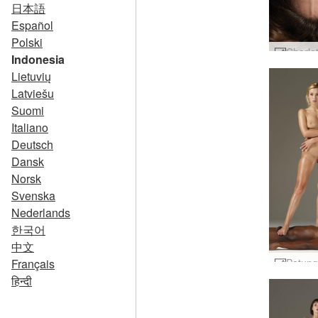
日本語
Español
Polski
Indonesia
Lietuvių
Latviešu
Suomi
Italiano
Deutsch
Dansk
Norsk
Svenska
Nederlands
한국어
中文
Français
हिन्दी