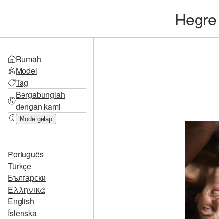
Hegr
Rumah
Model
Tag
Bergabunglah
dengan kami
Mode gelap
Português
Türkçe
Български
Ελληνικά
English
Íslenska