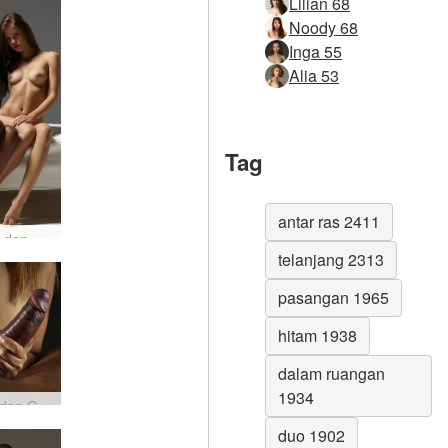
Lilian 68
Noody 68
Inga 55
Alia 53
Tag
antar ras 2411
Caprice dan Valerie 69 #24
telanjang 2313
pasangan 1965
hitam 1938
dalam ruangan
1934
Amaya dan Goro ayam dan payudara #41
duo 1902