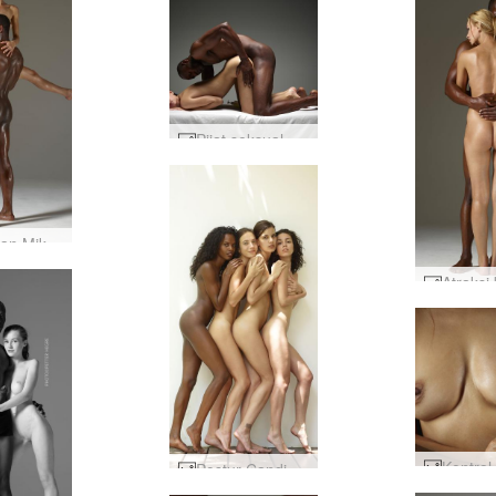
Pijat seksual Ariel dan Mike #8
Flora dan Mike menjadi robot seks #22
Postur Candice Engelie Kiki Valerie #52