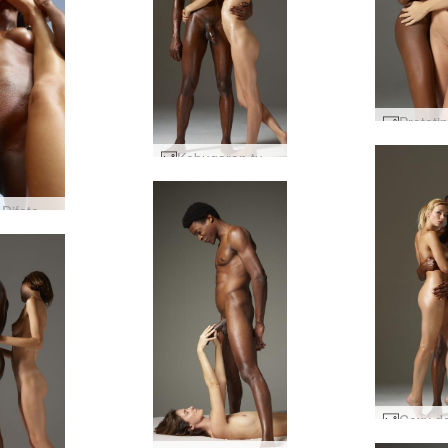
Kebugaran tubuh Flora dan Mike #8
Valerie Difoto oleh Alya #4