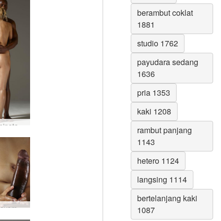
berambut coklat
1881
studio 1762
payudara sedang
1636
pria 1353
kaki 1208
Atraksi binatang Coxy dan Mike #1
rambut panjang
1143
hetero 1124
langsing 1114
bertelanjang kaki
Kontrol ayam Amaya dan Goro #9
1087