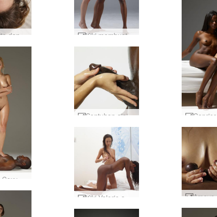
Charlotte dan Goro bercinta dengan gila-gilaan #1
Kiki membuat krim Valerie #44
Sentuhan ajaib #36
Patung Coxy dan Mike #35
Kiki Valerie antar ras yang intens #1