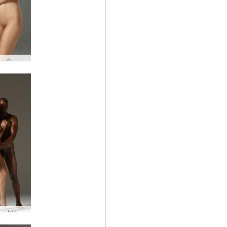
Prototipe Caprice dan Valerie #2
Coxy dan Mike saling berhadapan #67