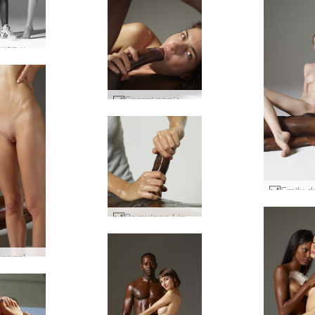
Pertemuan yang Ditingkatkan #15
Energi penis besar Charlotte dan Goro #2
Pemujaan Lingam #33
Mike mengolesi Flora #24