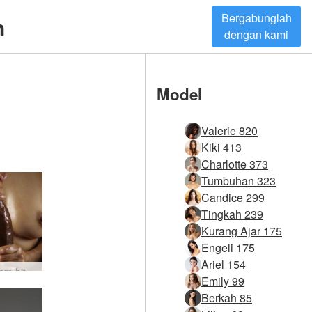
Bergabunglah
h
dengan kami
Model
Valerie 820
Kiki 413
Charlotte 373
Tumbuhan 323
Candice 299
Tingkah 239
Kurang Ajar 175
Engeli 175
Ariel 154
Seni ayam hitam besar Amaya dan Goro #32
Emily 99
Berkah 85