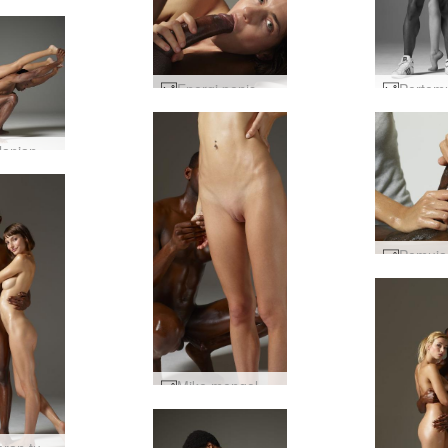
Energi penis besar Charlotte dan Goro #2
Atlet telanjang Ariel dan Robin #34
Mike mengolesi Flora #24