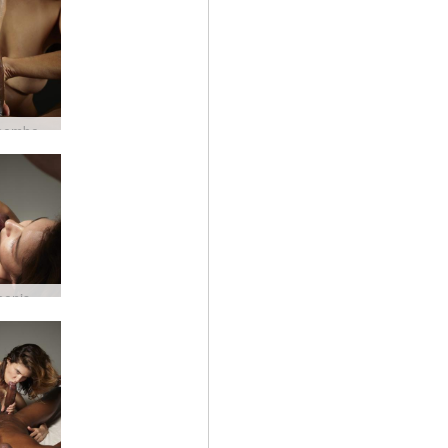
Terapi pembesaran penis Amaya dan Goro #33
Energi penis besar Charlotte dan Goro #37