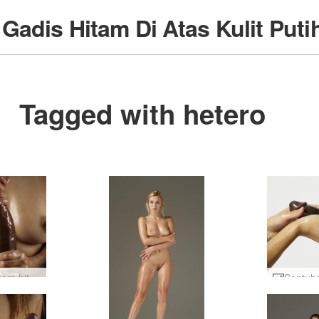
e
Gadis Hitam Di Atas Kulit Puti
Tagged with hetero
Seni ayam hitam besar Amaya dan Goro #32