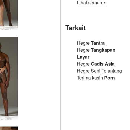
Lihat semua >
Terkait
Coxy dan Mike saling berhadapan #67
Hegre
Tantra
Hegre
Tangkapan
Layar
Hegre
Gadis Asia
Hegre Seni Telanjang
Terima kasih
Porn
Coxy dan Mike Adam dan Hawa #54