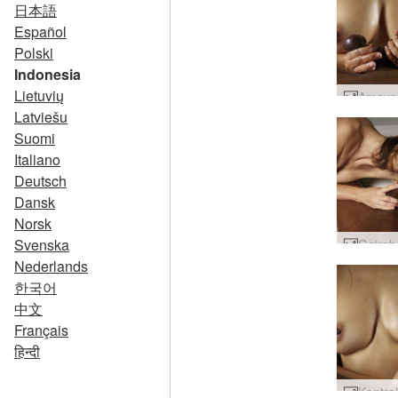
日本語
Español
Polski
Indonesia
Lietuvių
Latviešu
Suomi
Italiano
Deutsch
Dansk
Norsk
Svenska
Nederlands
한국어
中文
Français
हिन्दी