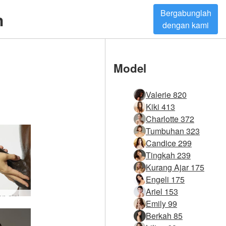
Bergabunglah
h
dengan kami
Model
Valerie 820
Kiki 413
Charlotte 372
Tumbuhan 323
Candice 299
Tingkah 239
Kurang Ajar 175
Engeli 175
Ariel 153
Sentuhan ajaib #36
Emily 99
Berkah 85