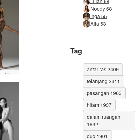
Lilian 68
Noody 68
Inga 55
Alia 53
Tag
antar ras 2409
Flora dan Mike menjadi robot seks #22
telanjang 2311
pasangan 1963
hitam 1937
dalam ruangan
1932
duo 1901