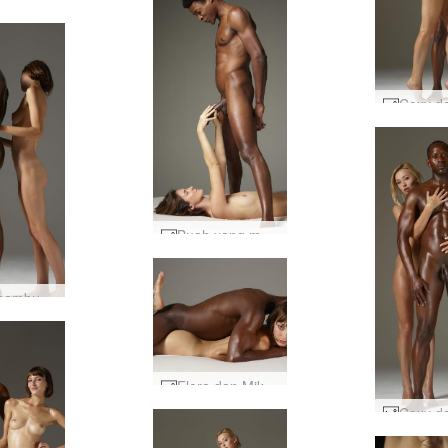
Kebugaran tubuh Flora dan Mike #8
Buah yang mudah dipetik dari Charlotta dan Goro #14
Flora membuat krim Mike part1 #30
Flora dan Mike seks #37