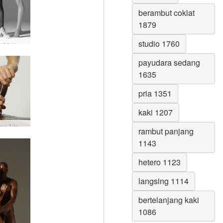
berambut coklat
1879
studio 1760
Pertemuan yang Ditingkatkan #15
payudara sedang
1635
pria 1351
kaki 1207
Pemujaan Lingam #33
rambut panjang
1143
hetero 1123
langsing 1114
bertelanjang kaki
1086