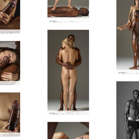
Patung Coxy dan Mike #35
Amaya dan Goro ayam dan payudara #41
Gairah penis Charlotte dan Goro #8
Atraksi binatang Coxy dan Mike #1
Kontrol ayam Amaya dan Goro #9