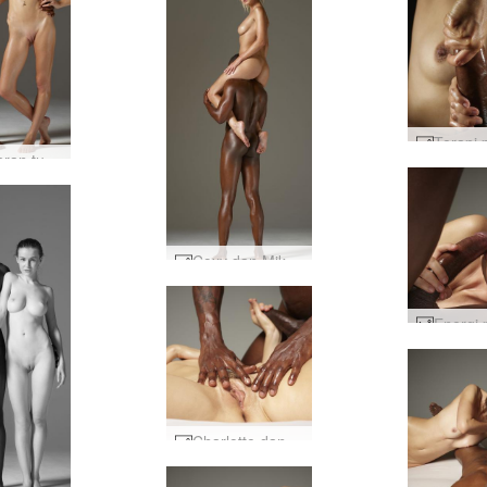
Kebugaran tubuh Flora dan Mike #4
Coxy dan Mike saling berhadapan #50
Charlotte dan Goro saling memijat #29