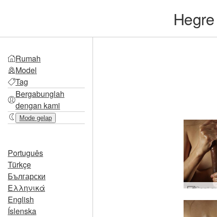
Hegr
Rumah
Model
Tag
Bergabunglah
dengan kami
Mode gelap
Português
Türkçe
Български
Ελληνικά
English
Íslenska