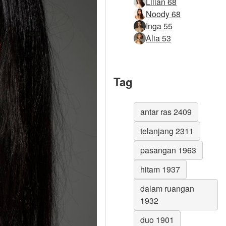
Lilian 68
Noody 68
Inga 55
Alia 53
Tag
antar ras 2409
telanjang 2311
pasangan 1963
hitam 1937
dalam ruangan
1932
duo 1901