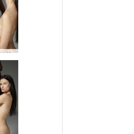
Grace dan Mike harmoni yang manis #34