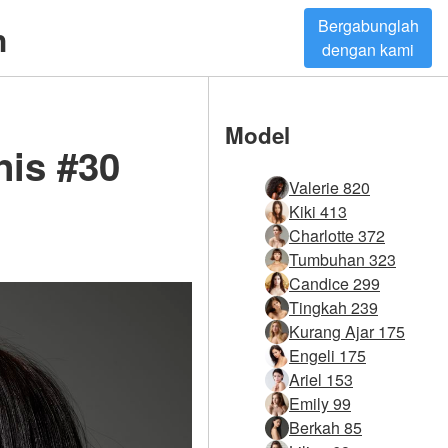
Bergabunglah
h
dengan kami
Model
nis #30
Valerie 820
Kiki 413
Charlotte 372
Tumbuhan 323
Candice 299
Tingkah 239
Kurang Ajar 175
Engeli 175
Ariel 153
Emily 99
Berkah 85