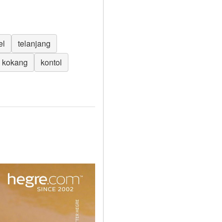
el
telanjang
kokang
kontol