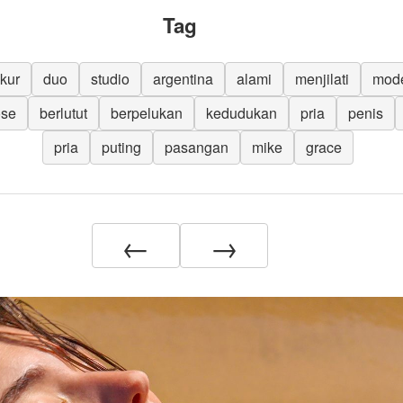
Tag
kur
duo
studio
argentina
alami
menjilati
mod
ose
berlutut
berpelukan
kedudukan
pria
penis
pria
puting
pasangan
mike
grace
←
→