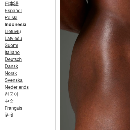
日本語
Español
Polski
Indonesia
Lietuvių
Latviešu
Suomi
Italiano
Deutsch
Dansk
Norsk
Svenska
Nederlands
한국어
中文
Français
हिन्दी