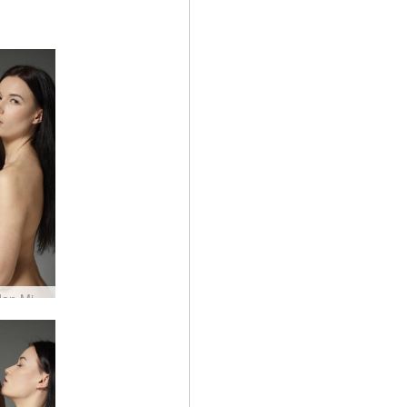
Grace dan Mike harmoni yang manis #36