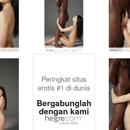
Grace dan Mike harmoni yang manis #35
Grace dan Mike harmoni yang manis #42
Peringkat situs
erotis #1 di dunia
Bergabunglah
dengan kami