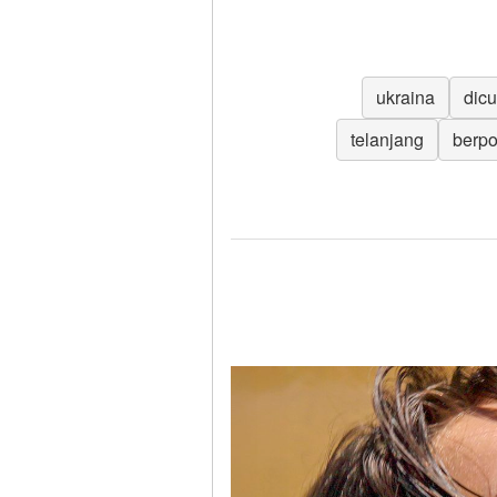
ukraina
dicu
telanjang
berp