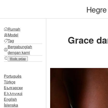
Hegr
Rumah
Model
Grace da
Tag
Bergabunglah
dengan kami
Mode gelap
Português
Türkçe
Български
Ελληνικά
English
Íslenska