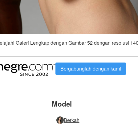
elajahi Galeri Lengkap dengan Gambar 52 dengan resolusi 14
Bergabunglah dengan kami
Model
Berkah