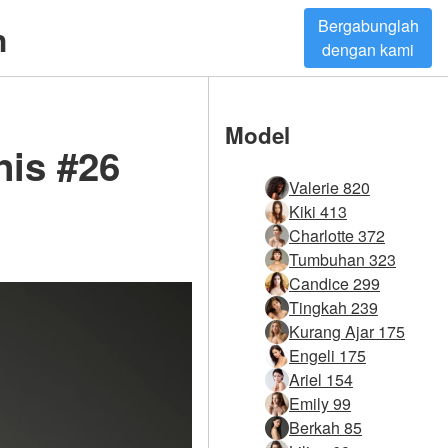
Bergabunglah
h
dengan kami
Model
nis #26
Valerie 820
Kiki 413
Charlotte 372
Tumbuhan 323
Candice 299
Tingkah 239
Kurang Ajar 175
Engeli 175
Ariel 154
Emily 99
Berkah 85