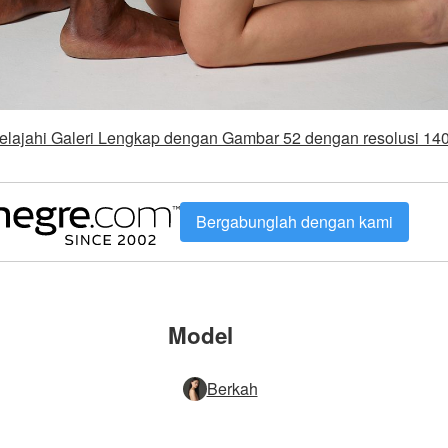
elajahi Galeri Lengkap dengan Gambar 52 dengan resolusi 14
Bergabunglah dengan kami
Model
Berkah