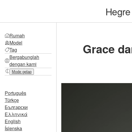
Hegr
Rumah
Model
Grace da
Tag
Bergabunglah
dengan kami
Mode gelap
Português
Türkçe
Български
Ελληνικά
English
Íslenska