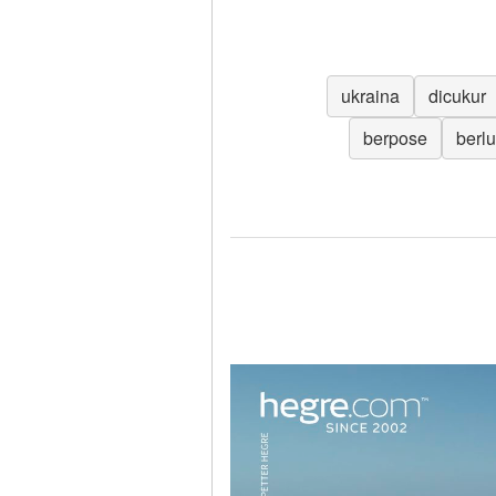
ukraina
dicukur
berpose
berlu