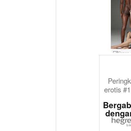
Peringk
erotis #1
Bergab
denga