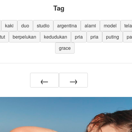
Tag
kaki
duo
studio
argentina
alami
model
tel
tut
berpelukan
kedudukan
pria
pria
puting
pa
grace
←
→