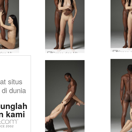
Grace dan Mike harmoni yang manis #24
Grace dan Mike harmoni yang manis #3
at situs
 di dunia
unglah
n kami