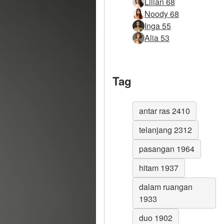
Lilian 68
Noody 68
Inga 55
Alia 53
Tag
antar ras 2410
telanjang 2312
pasangan 1964
hitam 1937
dalam ruangan
1933
duo 1902