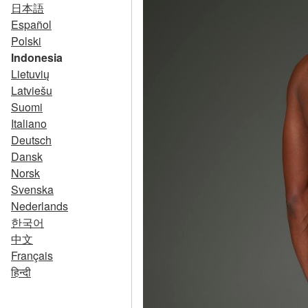
日本語
Español
Polski
Indonesia
Lietuvių
Latviešu
Suomi
Italiano
Deutsch
Dansk
Norsk
Svenska
Nederlands
한국어
中文
Français
हिन्दी