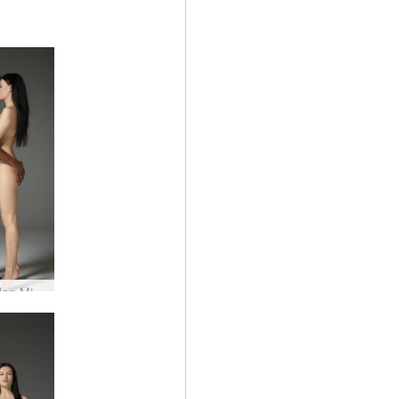
Grace dan Mike harmoni yang manis #43