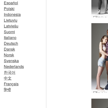
Español
Polski
Indonesia
Lietuvių
Latviešu
Suomi
Italiano
Deutsch
Dansk
Norsk
Svenska
Nederlands
한국어
中文
Français
हिन्दी